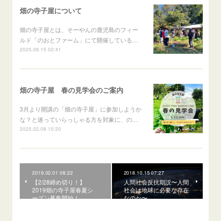
畑の寺子屋について
畑の寺子屋とは、そーやんの鹿児島のフィー
ルド「のおとファーム」にて開催している…
2025.08.15 02:41
畑の寺子屋 春の見学会のご案内
3月より開講の「畑の寺子屋」に参加しようか
な？と迷っていらっしゃる方を対象に、の…
2025.02.08 10:20
2019.02.01 08:22
2018.10.15 07:27
【2/28締め切り！】
人間社会反抗期説〜人間
2019畑の寺子屋春夏シ
社会は地球に必要な存在
ーズン募集開始！
なのか〜