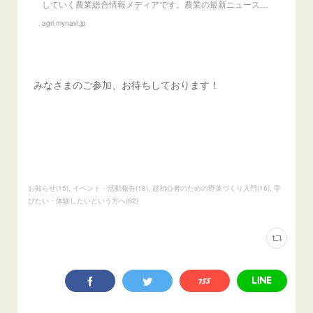
していく農業総合情報メディアです。農業の最新ニュース…
agri.mynavi.jp
みなさまのご参加、お待ちしております！
お知らせ
(
15
)
イベント・活動報告
(
18
)
超初心者のための野菜づくり入門
(
16
)
学
びたい・体験したいという方へ
(
62
)