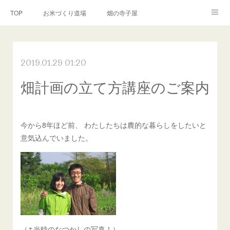
TOP
お米づくり道場
畑の寺子屋
オンライン講座
出張サービス
私たちについて
2019.01.29 01:20
お問い合わせ
リンク(SNS)
畑計画の立て方講座のご案内
今から8年ほど前、 わたしたちは農的な暮らしをしたいと
意気込んでいました。
（↑当時のなつかしの写真！）