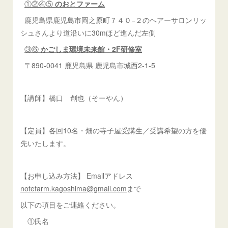
①②④⑤
のおとファーム
鹿児島県鹿児島市岡之原町７４０−２のヘアーサロンリッ
シュさんより道沿いに30mほど進んだ左側
③⑥
かごしま環境未来館・2F研修室
〒890-0041 鹿児島県 鹿児島市城西2-1-5
【講師】橋口 創也（そーやん）
【定員】各回10名・畑の寺子屋受講生／受講希望の方を優
先いたします。
【お申し込み方法】 Emailアドレス
notefarm.kagoshima@gmail.com
まで
以下の項目をご連絡ください。
①氏名