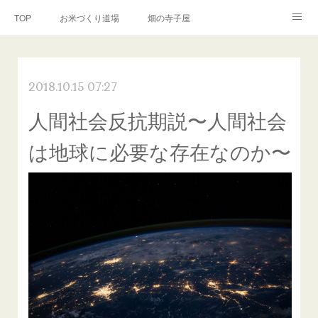
TOP
お米づくり道場
畑の寺子屋
オンライン講座
出張サービス
私たちについて
2018.10.15 07:27
お問い合わせ
リンク(SNS)
人間社会反抗期説〜人間社会
は地球に必要な存在なのか〜