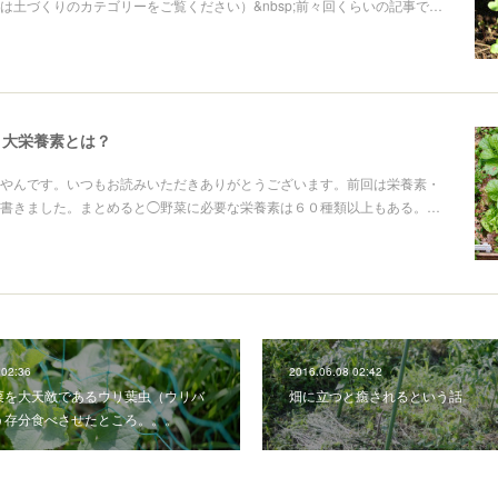
は土づくりのカテゴリーをご覧ください）&nbsp;前々回くらいの記事で…
５大栄養素とは？
やんです。いつもお読みいただきありがとうございます。前回は栄養素・
書きました。まとめると◯野菜に必要な栄養素は６０種類以上もある。…
 02:36
2016.06.08 02:42
菜を大天敵であるウリ葉虫（ウリバ
畑に立つと癒されるという話
う存分食べさせたところ。。。