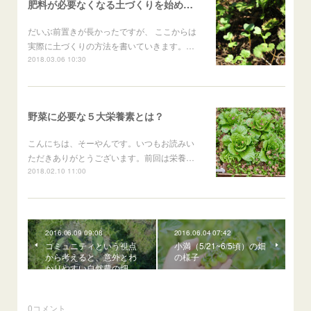
肥料が必要なくなる土づくりを始めるときの２つの方法
だいぶ前置きが長かったですが、 ここからは
実際に土づくりの方法を書いていきます。…
2018.03.06 10:30
野菜に必要な５大栄養素とは？
こんにちは、そーやんです。いつもお読みい
ただきありがとうございます。前回は栄養…
2018.02.10 11:00
2016.06.09 09:08
2016.06.04 07:42
コミュニティという視点
小満（5/21~6/5頃）の畑
から考えると、意外とわ
の様子
かりやすい自然農の畑…
0
コメント