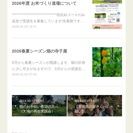
2026年度 お米づくり道場について
******************************現在結コースのみ
追加で受講生を募集しています!先着順です…
2026.04.02 12:41
2026春夏シーズン畑の寺子屋
3月から春夏シーズンが開講します。畑の区画
に少し空きが出ますので、3月からの受講生…
2026.02.02 07:03
2024.03.11 06:42
2024.03.07 02:21
畑のお手伝い希望の方へ
【鹿児島の皆さんへのお
（大地の再生実践会）
願い】
0
コメント