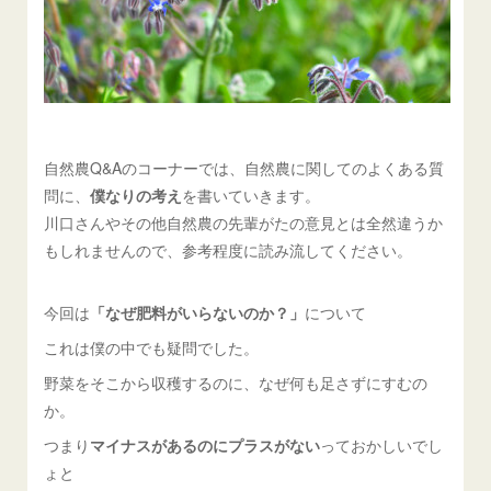
自然農Q&Aのコーナーでは、自然農に関してのよくある質
問に、
僕なりの考え
を書いていきます。
川口さんやその他自然農の先輩がたの意見とは全然違うか
もしれませんので、参考程度に読み流してください。
今回は
「なぜ肥料がいらないのか？」
について
これは僕の中でも疑問でした。
野菜をそこから収穫するのに、なぜ何も足さずにすむの
か。
つまり
マイナスがあるのにプラスがない
っておかしいでし
ょと