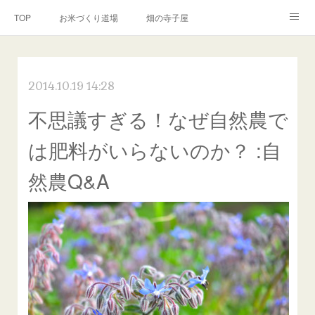
TOP
お米づくり道場
畑の寺子屋
オンライン講座
出張サービス
私たちについて
2014.10.19 14:28
お問い合わせ
リンク(SNS)
不思議すぎる！なぜ自然農で
は肥料がいらないのか？ :自
然農Q&A