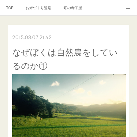
TOP
お米づくり道場
畑の寺子屋
オンライン講座
出張サービス
私たちについて
2015.08.07 21:42
お問い合わせ
リンク(SNS)
なぜぼくは自然農をしてい
るのか①