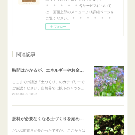
＊ ＊ ＊ ＊ ＊ 各サービスについて
は、画面上部のメニューより詳細ページを
ご覧ください。 ＊ ＊ ＊ ＊ ＊ ＊
フォロー
関連記事
時間はかかるが、エネルギーやお金がかからない土づくりの方法
ここまでの話は「土づくり」のカテゴリーで
ご確認ください。自然界では以下の４つを…
2018.03.09 10:25
肥料が必要なくなる土づくりを始めるときの２つの方法
だいぶ前置きが長かったですが、 ここからは