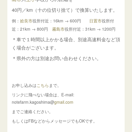
40円／km（十の位切り捨て）で換算いたします。
例：
姶良市
役所付近：16km → 600円
日置市
役所付
近：21km → 800円
霧島市
役所付近：31km → 1200
円
＊車で１時間以上かかる場合、別途高速料金など頂
く場合がございます。
＊県外の方は別途お問い合わせください。
お申し込みは
こちら
まで。
リンクに飛べない場合は、E-mail:
notefarm.kagoshima@
gmail.com
までご連絡ください。
もしくはFBなどからメッセージでもOKです。