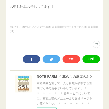
お申し込みお待ちしてます！
学びたい・体験したいという方へ
(
62
)
家庭菜園のサポートサービス
(
8
)
箱庭菜園
(
12
)
NOTE FARM ／ 暮らしの畑屋のおと
家庭菜園を通して、人と自然が調和する空
間づくりのお手伝いをしています。 ＊
＊ ＊ ＊ ＊ ＊ 各サービスについて
は、画面上部のメニューより詳細ページを
ご覧ください。 ＊ ＊ ＊ ＊ ＊ ＊