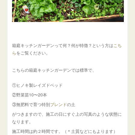
箱庭キッチンガーデンって何？何が特徴？という方は
こち
ら
をご覧ください。
こちらの箱庭キッチンガーデンでは標準で、
①ヒノキ製レイズドベッド
②野菜苗10〜20本
③無肥料で育つ特別
ブレンド
の土
がつきますので、施工の日にすぐ上の写真のような状態に
なります。
施工時間は約２時間です。（＊土質などにもよります）