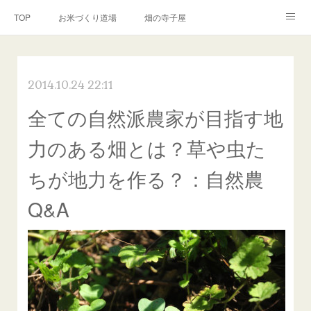
TOP
お米づくり道場
畑の寺子屋
オンライン講座
出張サービス
私たちについて
2014.10.24 22:11
お問い合わせ
リンク(SNS)
全ての自然派農家が目指す地
力のある畑とは？草や虫た
ちが地力を作る？：自然農
Q&A