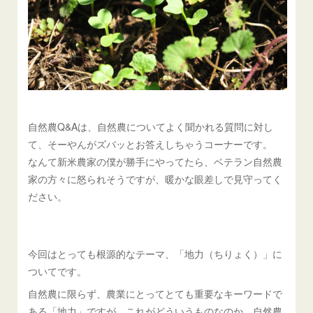
自然農Q&Aは、自然農についてよく聞かれる質問に対し
て、そーやんがズバッとお答えしちゃうコーナーです。
なんて新米農家の僕が勝手にやってたら、ベテラン自然農
家の方々に怒られそうですが、暖かな眼差しで見守ってく
ださい。
今回はとっても根源的なテーマ、「地力（ちりょく）」に
ついてです。
自然農に限らず、農業にとってとても重要なキーワードで
ある「地力」ですが、これがどういうものなのか、自然農