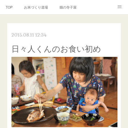
TOP
お米づくり道場
畑の寺子屋
オンライン講座
出張サービス
私たちについて
2015.08.11 12:34
お問い合わせ
リンク(SNS)
日々人くんのお食い初め