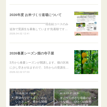
2026年度 お米づくり道場について
******************************現在結コースのみ
追加で受講生を募集しています!先着順です…
2026.04.02 12:41
2026春夏シーズン畑の寺子屋
3月から春夏シーズンが開講します。畑の区画
に少し空きが出ますので、3月からの受講生…
2026.02.02 07:03
2016.03.30 23:09
2016.03.27 08:30
野菜作りがうまくいかな
すご〜く小さな箱庭のよ
いときこそ、豊かな関係
うな畑に、ひとつの生態
性を築くターニングポ…
系を作って、その世界…