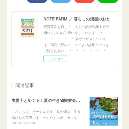
NOTE FARM ／ 暮らしの畑屋のおと
家庭菜園を通して、人と自然が調和する空
間づくりのお手伝いをしています。 ＊
＊ ＊ ＊ ＊ ＊ 各サービスについて
は、画面上部のメニューより詳細ページを
ご覧ください。 ＊ ＊ ＊ ＊ ＊ ＊
フォロー
関連記事
虫博士とめぐる！夏の生き物観察会のご案内
こんにちは、そーやんです。夏の畑は、生き
物たちの宝庫です！セミやトンボ、カマキ…
2026.07.24 07:39