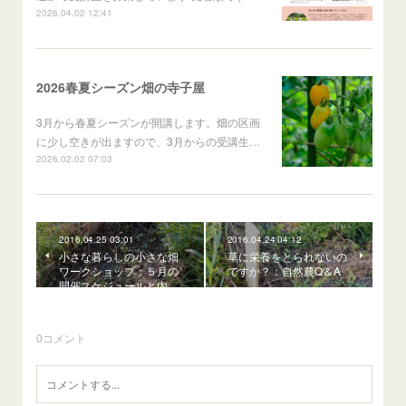
2026.04.02 12:41
2026春夏シーズン畑の寺子屋
3月から春夏シーズンが開講します。畑の区画
に少し空きが出ますので、3月からの受講生…
2026.02.02 07:03
2016.04.25 03:01
2016.04.24 04:12
小さな暮らしの小さな畑
草に栄養をとられないの
ワークショップ：５月の
ですか？：自然農Q＆A
開催スケジュールと内…
0
コメント