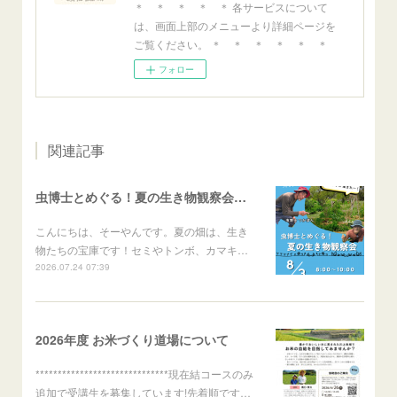
＊ ＊ ＊ ＊ ＊ 各サービスについて
は、画面上部のメニューより詳細ページを
ご覧ください。 ＊ ＊ ＊ ＊ ＊ ＊
フォロー
関連記事
虫博士とめぐる！夏の生き物観察会のご案内
こんにちは、そーやんです。夏の畑は、生き
物たちの宝庫です！セミやトンボ、カマキ…
2026.07.24 07:39
2026年度 お米づくり道場について
******************************現在結コースのみ
追加で受講生を募集しています!先着順です…