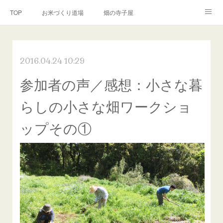
TOP
お米づくり道場
畑の寺子屋
オンライン講座
出張サービス
私たちについて
2016.04.24 10:29
お問い合わせ
リンク(SNS)
参加者の声／感想：小さな暮
らしの小さな畑ワークショ
ップその①