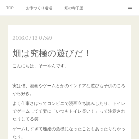
TOP
お米づくり道場
畑の寺子屋
オンライン講座
出張サービス
私たちについて
2016.07.13 07:49
お問い合わせ
リンク(SNS)
畑は究極の遊びだ！
こんにちは、そーやんです。
実は僕、漫画やゲームとかのインドアな遊びも子供のころ
から好き。
よく仕事さぼってコンビニで漫画立ち読みしたり、トイレ
でゲームしてて妻に「いつもトイレ長い！」って注意され
たりしてる笑
ゲームしすぎて離婚の危機になったこともあったりなかっ
たり。