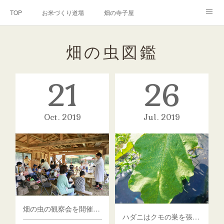
TOP
お米づくり道場
畑の寺子屋
オンライン講座
出張サービス
私たちについて
畑の虫図鑑
お問い合わせ
リンク(SNS)
21
26
Oct
2019
Jul
2019
畑の虫の観察会を開催しました〜
ハダニはクモの巣を張って農薬を防ぐ！？