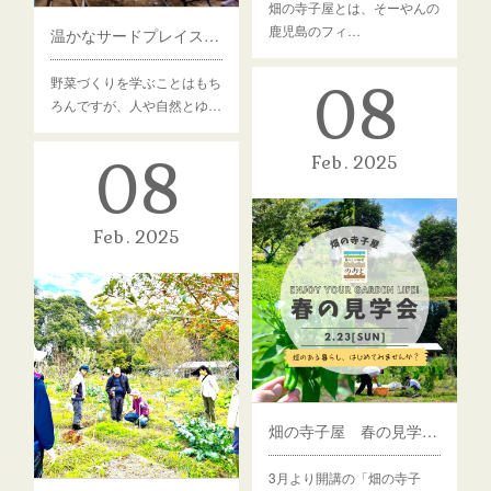
畑の寺子屋とは、そーやんの
鹿児島のフィ…
温かなサードプレイスとして 畑の寺子屋ってこんなとこ
野菜づくりを学ぶことはもち
08
ろんですが、人や自然とゆ…
08
Feb
2025
Feb
2025
畑の寺子屋 春の見学会のご案内
3月より開講の「畑の寺子