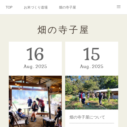
TOP
お米づくり道場
畑の寺子屋
オンライン講座
出張サービス
私たちについて
畑の寺子屋
お問い合わせ
リンク(SNS)
16
15
Aug
2025
Aug
2025
畑の寺子屋について