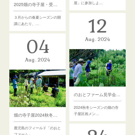
屋」に参加しよ…
2025畑の寺子屋・受講者募集！【2/28〆切】
３月からの春夏シーズンの開
12
講にあたり、…
04
Aug
2024
Aug
2024
のおとファーム見学会のご案内
2024秋冬シーズンの畑の寺
子屋区画メン…
畑の寺子屋2024秋冬シーズン・募集します！
鹿児島のフィールド「のおと
ファーム」…