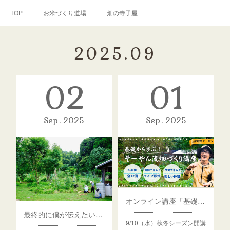
TOP
お米づくり道場
畑の寺子屋
オンライン講座
出張サービス
私たちについて
2025
.
09
お問い合わせ
リンク(SNS)
02
01
Sep
2025
Sep
2025
オンライン講座「基礎から学ぶ！そーやん流畑づくり講座」受講生募集中！
最終的に僕が伝えたいたった１つのこと
9/10（水）秋冬シーズン開講