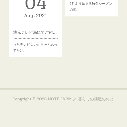
04
9月より始まる秋冬シーズン
の募…
Aug
2021
地元テレビ局にてご紹介いただきました！
うちテレビないから〜と思っ
てたけ…
Copyright ©
2026
NOTE FARM ／ 暮らしの畑屋のおと
.