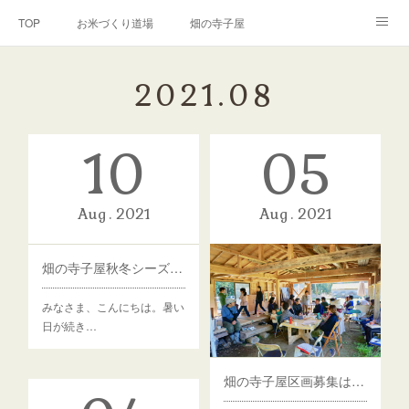
TOP
お米づくり道場
畑の寺子屋
オンライン講座
出張サービス
私たちについて
2021
.
08
お問い合わせ
リンク(SNS)
10
05
Aug
2021
Aug
2021
畑の寺子屋秋冬シーズン新規募集します！
みなさま、こんにちは。暑い
日が続き…
畑の寺子屋区画募集は8/10スタート！