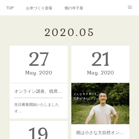
TOP
お米づくり道場
畑の寺子屋
オンライン講座
出張サービス
私たちについて
2020
.
05
お問い合わせ
リンク(SNS)
27
21
May
2020
May
2020
オンライン講座、残席５名です。
先日募集開始いたしました
オ…
19
畑は小さな大自然オンライン講座、第１期生募集します。