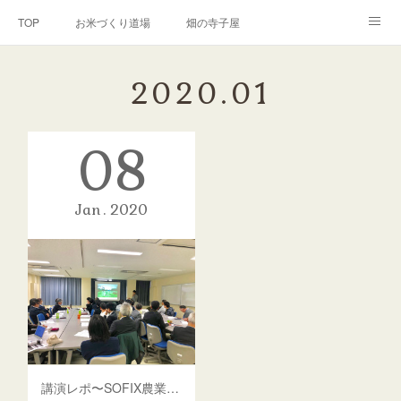
TOP
お米づくり道場
畑の寺子屋
オンライン講座
出張サービス
私たちについて
2020
.
01
お問い合わせ
リンク(SNS)
08
Jan
2020
講演レポ〜SOFIX農業推進機構〜