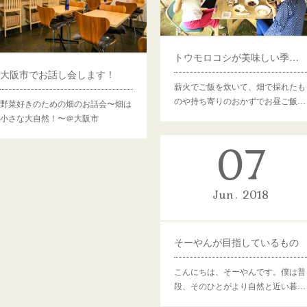
トウモロコシが美味しい季節〜畑ごはん会レポート〜
大阪市でお話し会します！
薪火でご飯を炊いて、畑で採れたも
のや持ち寄りのおかずでお昼ご飯…
野菜好きのための畑のお話会〜畑は
小さな大自然！〜＠大阪市
07
Jun
2018
そーやんが目指しているもの
こんにちは、そーやんです。僕は普
段、そのひとがより自然と近い暮…