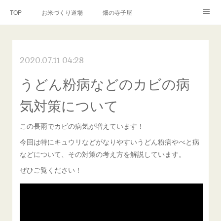
TOP
お米づくり道場
畑の寺子屋
オンライン講座
出張サービス
私たちについて
2020.07.11 04:28
お問い合わせ
リンク(SNS)
うどん粉病などのカビの病
気対策について
この長雨でカビの病気が増えています！
今回は特にキュウリなどがなりやすいうどん粉病やべと病
などについて、その対策の考え方を解説しています。
ぜひご覧ください！