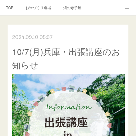
TOP
お米づくり道場
畑の寺子屋
オンライン講座
出張サービス
私たちについて
2024.09.10 05:37
お問い合わせ
リンク(SNS)
10/7(月)兵庫・出張講座のお
知らせ