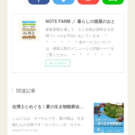
NOTE FARM ／ 暮らしの畑屋のおと
家庭菜園を通して、人と自然が調和する空
間づくりのお手伝いをしています。 ＊
＊ ＊ ＊ ＊ ＊ 各サービスについて
は、画面上部のメニューより詳細ページを
ご覧ください。 ＊ ＊ ＊ ＊ ＊ ＊
フォロー
関連記事
虫博士とめぐる！夏の生き物観察会のご案内
こんにちは、そーやんです。夏の畑は、生き
物たちの宝庫です！セミやトンボ、カマキ…
2026.07.24 07:39