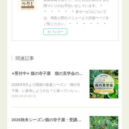
間づくりのお手伝いをしています。 ＊
＊ ＊ ＊ ＊ ＊ 各サービスについて
は、画面上部のメニューより詳細ページを
ご覧ください。 ＊ ＊ ＊ ＊ ＊ ＊
フォロー
関連記事
⭐️受付中⭐️ 畑の寺子屋 畑の見学会のご案内
2026年9月より開講の春夏シーズン「畑の寺
子屋」に参加しようかな？と迷っていらっ…
2026.08.09 05:19
2026秋冬シーズン畑の寺子屋・受講者募集！