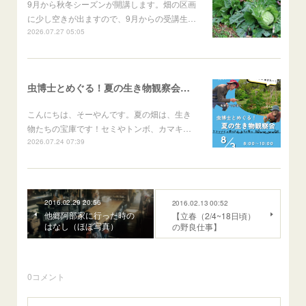
9月から秋冬シーズンが開講します。畑の区画
に少し空きが出ますので、9月からの受講生…
2026.07.27 05:05
虫博士とめぐる！夏の生き物観察会のご案内
こんにちは、そーやんです。夏の畑は、生き
物たちの宝庫です！セミやトンボ、カマキ…
2026.07.24 07:39
2016.02.29 20:56
2016.02.13 00:52
他郷阿部家に行った時の
【立春（2/4~18日頃）
はなし（ほぼ写真）
の野良仕事】
0
コメント