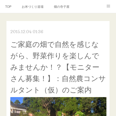
TOP
お米づくり道場
畑の寺子屋
オンライン講座
出張サービス
私たちについて
2015.12.04 01:36
お問い合わせ
リンク(SNS)
ご家庭の畑で自然を感じな
がら、野菜作りを楽しんで
みませんか！？【モニター
さん募集！】：自然農コンサ
ルタント（仮）のご案内