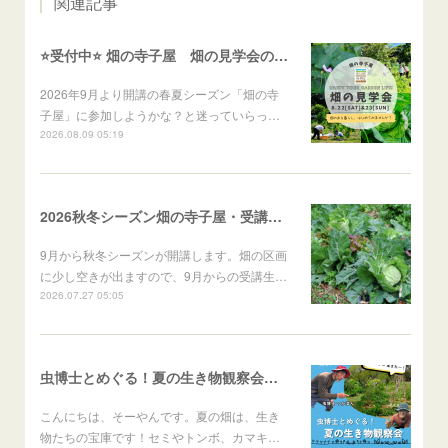
関連記事
⭐️受付中⭐️ 畑の寺子屋 畑の見学会のご案内
2026年9月より開講の春夏シーズン「畑の寺
子屋」に参加しようかな？と迷っていらっ…
2026.08.09 05:19
2026秋冬シーズン畑の寺子屋・受講者募集！
9月から秋冬シーズンが開講します。畑の区画
に少し空きが出ますので、9月からの受講生…
2026.07.27 05:05
虫博士とめぐる！夏の生き物観察会のご案内
こんにちは、そーやんです。夏の畑は、生き
物たちの宝庫です！セミやトンボ、カマキ…