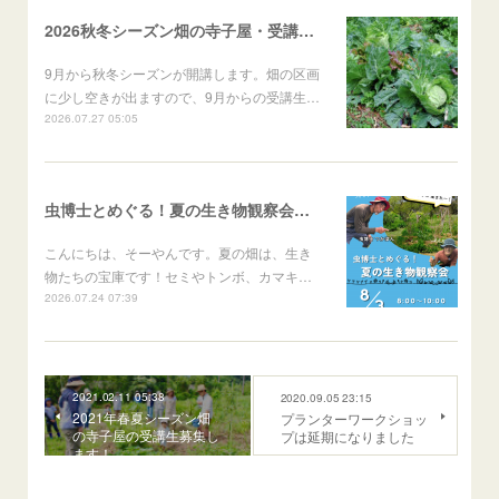
2026秋冬シーズン畑の寺子屋・受講者募集！
9月から秋冬シーズンが開講します。畑の区画
に少し空きが出ますので、9月からの受講生…
2026.07.27 05:05
虫博士とめぐる！夏の生き物観察会のご案内
こんにちは、そーやんです。夏の畑は、生き
物たちの宝庫です！セミやトンボ、カマキ…
2026.07.24 07:39
2021.02.11 05:38
2020.09.05 23:15
2021年春夏シーズン畑
プランターワークショッ
の寺子屋の受講生募集し
プは延期になりました
ます！