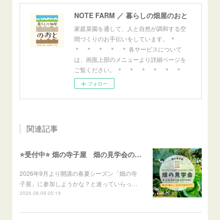
NOTE FARM ／ 暮らしの畑屋のおと
家庭菜園を通して、人と自然が調和する空
間づくりのお手伝いをしています。 ＊
＊ ＊ ＊ ＊ ＊ 各サービスについて
は、画面上部のメニューより詳細ページを
ご覧ください。 ＊ ＊ ＊ ＊ ＊ ＊
フォロー
関連記事
⭐️受付中⭐️ 畑の寺子屋 畑の見学会のご案内
2026年9月より開講の春夏シーズン「畑の寺
子屋」に参加しようかな？と迷っていらっ…
2026.08.09 05:19