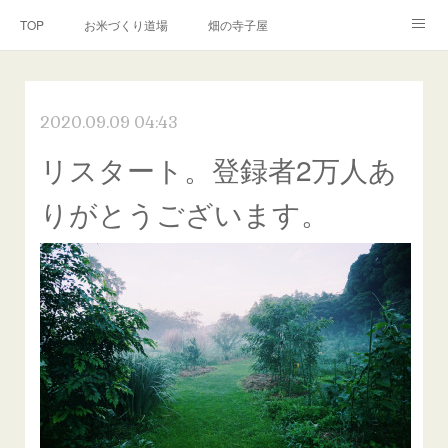
TOP
お米づくり道場
畑の寺子屋
オンライン講座
出張サービス
私たちについて
2020.09.09 04:43
お問い合わせ
リンク(SNS)
リスタート。登録者2万人あ
りがとうございます。